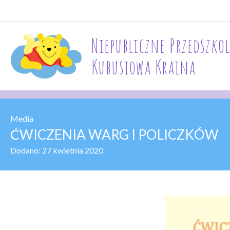
Niepubliczne Przedszkol
Kubusiowa Kraina
Media
ĆWICZENIA WARG I POLICZKÓW
Dodano:
27 kwietnia 2020