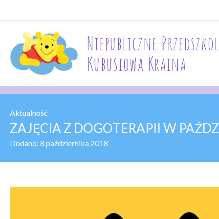
Niepubliczne Przedszkol
Kubusiowa Kraina
Aktualność
ZAJĘCIA Z DOGOTERAPII W PAŹDZ
Dodano:
8 października 2018