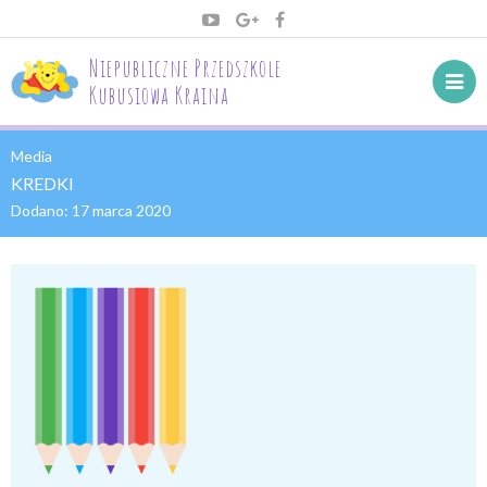
Niepubliczne Przedszkole
Kubusiowa Kraina
Media
KREDKI
Dodano:
17 marca 2020