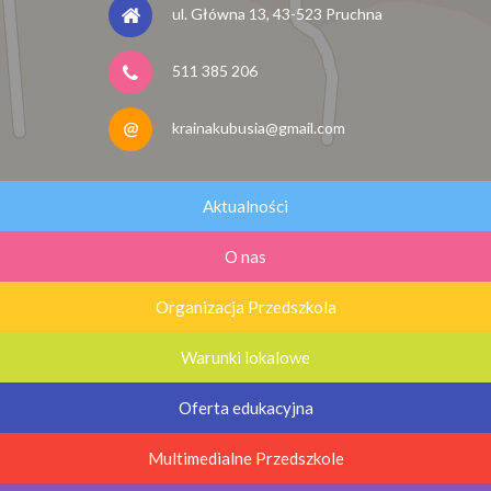
ul. Główna 13, 43-523 Pruchna
511 385 206
krainakubusia@gmail.com
Aktualności
O nas
Organizacja Przedszkola
Warunki lokalowe
Oferta edukacyjna
Multimedialne Przedszkole