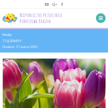
Niepubliczne Przedszkole
Kubusiowa Kraina
Media
TULIPANY
Dodano:
17 marca 2021