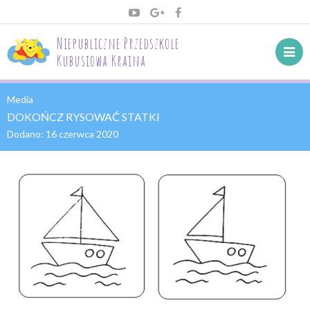
Niepubliczne Przedszkole
Kubusiowa Kraina
Media
DOKOŃCZ RYSOWAĆ STATKI
Dodano:
16 czerwca 2020