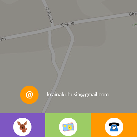
krainakubusia@gmail.com