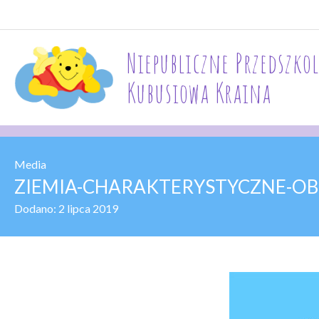
Niepubliczne Przedszkol
Kubusiowa Kraina
Media
ZIEMIA-CHARAKTERYSTYCZNE-OB
Dodano:
2 lipca 2019