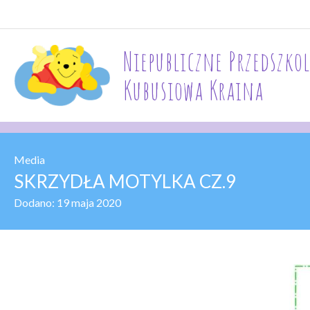
Niepubliczne Przedszkol
Kubusiowa Kraina
Media
SKRZYDŁA MOTYLKA CZ.9
Dodano:
19 maja 2020