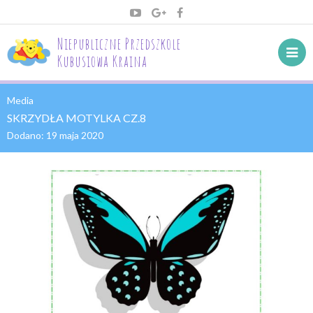
Niepubliczne Przedszkole
Kubusiowa Kraina
Media
SKRZYDŁA MOTYLKA CZ.8
Dodano:
19 maja 2020