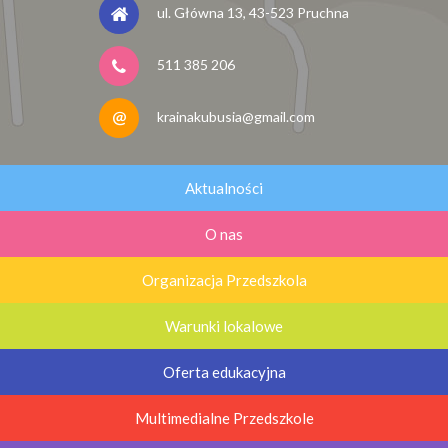
ul. Główna 13, 43-523 Pruchna
511 385 206
krainakubusia@gmail.com
Aktualności
O nas
Organizacja Przedszkola
Warunki lokalowe
Oferta edukacyjna
Multimedialne Przedszkole