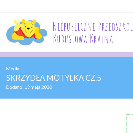
Niepubliczne Przedszkol
Kubusiowa Kraina
Media
SKRZYDŁA MOTYLKA CZ.5
Dodano:
19 maja 2020