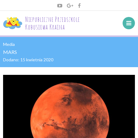
Niepubliczne Przedszkole
Kubusiowa Kraina
Media
MARS
Dodano:
15 kwietnia 2020