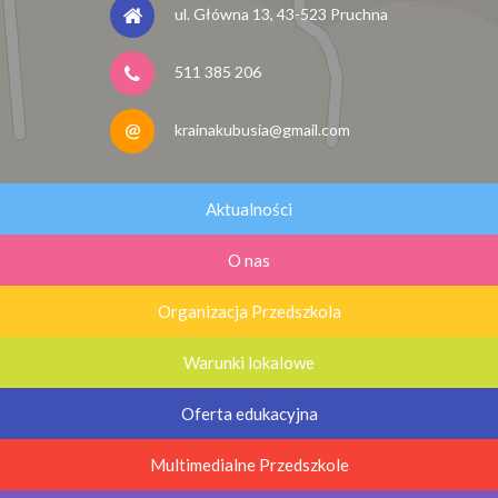
ul. Główna 13, 43-523 Pruchna
511 385 206
krainakubusia@gmail.com
Aktualności
O nas
Organizacja Przedszkola
Warunki lokalowe
Oferta edukacyjna
Multimedialne Przedszkole