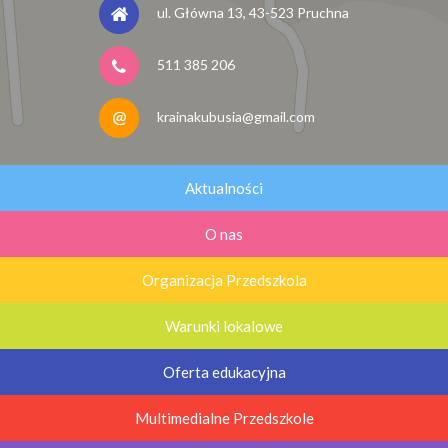
ul. Główna 13, 43-523 Pruchna
511 385 206
krainakubusia@gmail.com
Aktualności
O nas
Organizacja Przedszkola
Warunki lokalowe
Oferta edukacyjna
Multimedialne Przedszkole