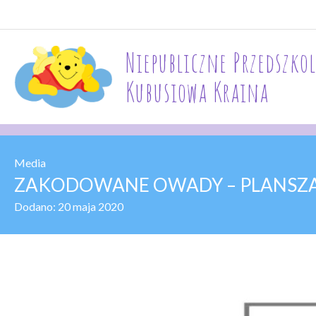
Niepubliczne Przedszkol
Kubusiowa Kraina
Media
ZAKODOWANE OWADY – PLANSZA
Dodano:
20 maja 2020