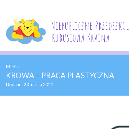
Niepubliczne Przedszkol
Kubusiowa Kraina
Media
KROWA – PRACA PLASTYCZNA
Dodano:
23 marca 2021