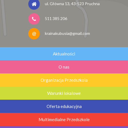
ul. Główna 13, 43-523 Pruchna
511 385 206
krainakubusia@gmail.com
Aktualności
O nas
Organizacja Przedszkola
Warunki lokalowe
Oferta edukacyjna
Multimedialne Przedszkole