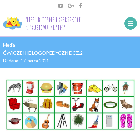
Niepubliczne Przedszkole
Kubusiowa Kraina
Media
ĆWICZENIE LOGOPEDYCZNE CZ.2
Dodano:
17 marca 2021