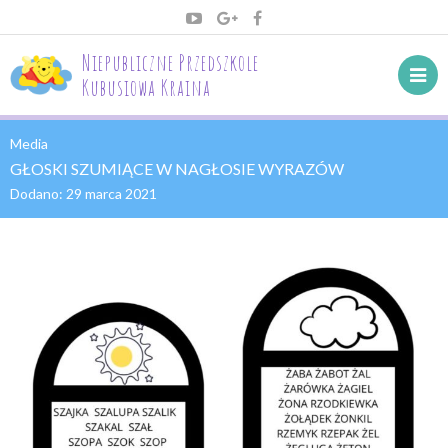
Niepubliczne Przedszkole
Kubusiowa Kraina
Media
GŁOSKI SZUMIĄCE W NAGŁOSIE WYRAZÓW
Dodano:
29 marca 2021