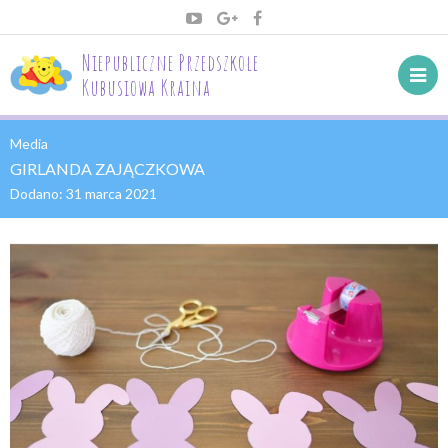
Niepubliczne Przedszkole
Kubusiowa Kraina
Media
GIRLANDA ZAJĄCZKOWA
Dodano:
31 marca 2021