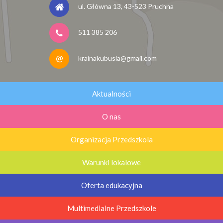
ul. Główna 13, 43-523 Pruchna
511 385 206
krainakubusia@gmail.com
Aktualności
O nas
Organizacja Przedszkola
Warunki lokalowe
Oferta edukacyjna
Multimedialne Przedszkole