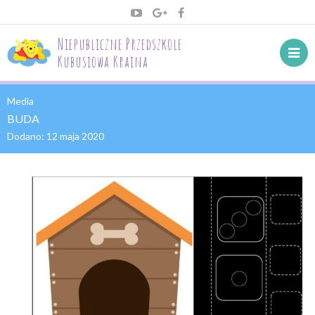
Niepubliczne Przedszkole
Kubusiowa Kraina
Media
BUDA
Dodano:
12 maja 2020