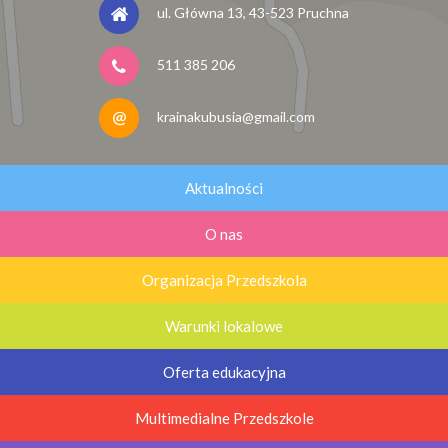
ul. Główna 13, 43-523 Pruchna
511 385 206
krainakubusia@gmail.com
Aktualności
O nas
Organizacja Przedszkola
Warunki lokalowe
Oferta edukacyjna
Multimedialne Przedszkole