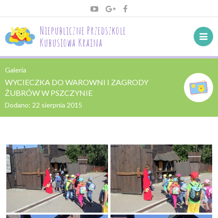
Niepubliczne Przedszkole
Kubusiowa Kraina
Galeria
WYCIECZKA DO WAROWNI I ZAGRODY
ŻUBRÓW W PSZCZYNIE
Dodano:
22 sierpnia 2015