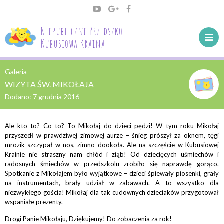
Niepubliczne Przedszkole
Kubusiowa Kraina
Galeria
WIZYTA ŚW. MIKOŁAJA
Dodano:
7 grudnia 2016
Ale kto to? Co to? To Mikołaj do dzieci pędzi! W tym roku Mikołaj
przyszedł w prawdziwej zimowej aurze – śnieg prószył za oknem, tęgi
mrozik szczypał w nos, zimno dookoła. Ale na szczęście w Kubusiowej
Krainie nie straszny nam chłód i ziąb! Od dziecięcych uśmiechów i
radosnych śmiechów w przedszkolu zrobiło się naprawdę gorąco.
Spotkanie z Mikołajem było wyjątkowe – dzieci śpiewały piosenki, grały
na instrumentach, brały udział w zabawach. A to wszystko dla
niezwykłego gościa! Mikołaj dla tak cudownych dzieciaków przygotował
wspaniałe prezenty.
Drogi Panie Mikołaju, Dziękujemy! Do zobaczenia za rok!