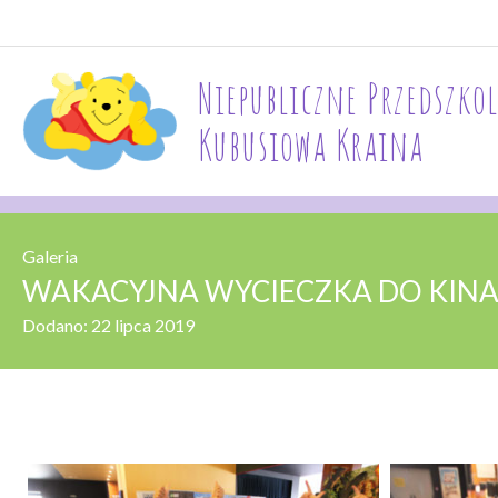
Niepubliczne Przedszkol
Kubusiowa Kraina
Galeria
WAKACYJNA WYCIECZKA DO KINA 
Dodano:
22 lipca 2019