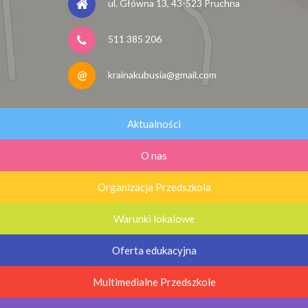
ul. Główna 13, 43-523 Pruchna
511 385 206
krainakubusia@gmail.com
Aktualności
O nas
Organizacja Przedszkola
Warunki lokalowe
Oferta edukacyjna
Multimedialne Przedszkole