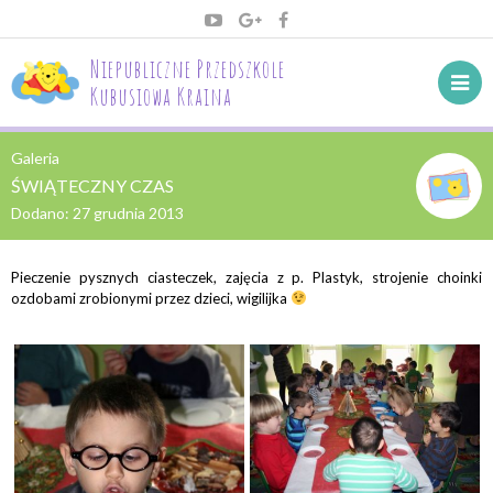
Niepubliczne Przedszkole
Kubusiowa Kraina
Galeria
ŚWIĄTECZNY CZAS
Dodano:
27 grudnia 2013
Pieczenie pysznych ciasteczek, zajęcia z p. Plastyk, strojenie choinki
ozdobami zrobionymi przez dzieci, wigilijka