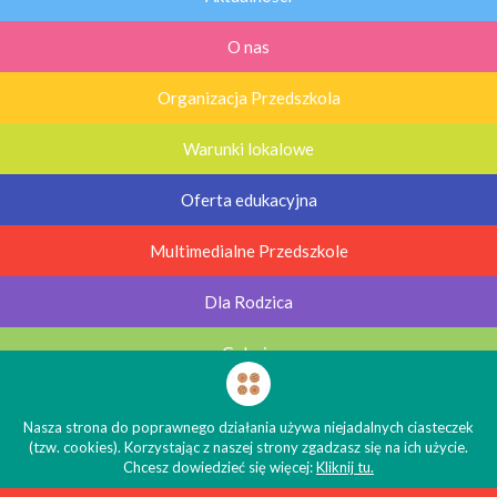
O nas
Organizacja Przedszkola
Warunki lokalowe
Oferta edukacyjna
Multimedialne Przedszkole
Dla Rodzica
Galerie
Kontakt
Nasza strona do poprawnego działania używa niejadalnych ciasteczek
(tzw. cookies). Korzystając z naszej strony zgadzasz się na ich użycie.
© Niepubliczne Przedszkole Kubusiowa Kraina 2026
Chcesz dowiedzieć się więcej:
Kliknij tu.