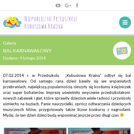
Niepubliczne Przedszkole
Kubusiowa Kraina
Galeria
BAL KARNAWAŁOWY
Dodano:
9 lutego 2014
07.02.2014 r. w Przedszkolu „Kubusiowa Kraina” odbył się bal
karnawałowy. Od samego rana dzieci bawiły się we wspaniałych
przebraniach, największą popularnością cieszyły się kostiumy księżniczek
oraz super bohaterów. Imprezę uświetniło wręczenie przedszkolakom
nowych zabawek i gier, które sprawiły dzieciom wiele radości i przyniosły
uśmiechy na buziach. Panie nauczycielki, oprócz odtwarzania dziecięcych
muzycznych hitów, przygotowały także liczne konkursy z nagrodami.
Myślę, że ten dzień dzieci będą wspominać jeszcze przez długi czas