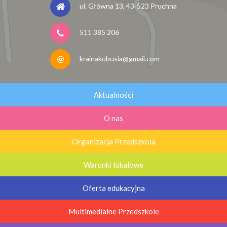
ul. Główna 13, 43-523 Pruchna
511 385 206
krainakubusia@gmail.com
Aktualności
O nas
Organizacja Przedszkola
Warunki lokalowe
Oferta edukacyjna
Multimedialne Przedszkole