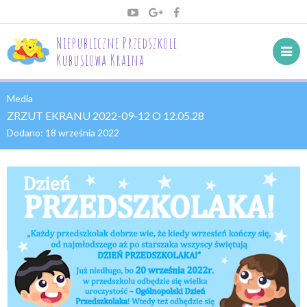
Niepubliczne Przedszkole
Kubusiowa Kraina
Media
ZRZUT EKRANU 2022-09-12 O 12.05.28
Dodano:
18 września 2022