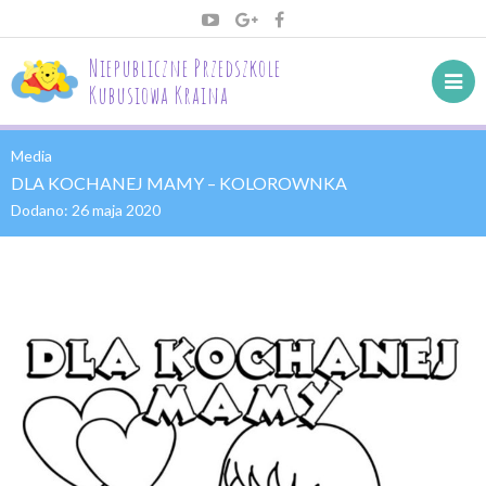
Niepubliczne Przedszkole
Kubusiowa Kraina
Media
DLA KOCHANEJ MAMY – KOLOROWNKA
Dodano:
26 maja 2020