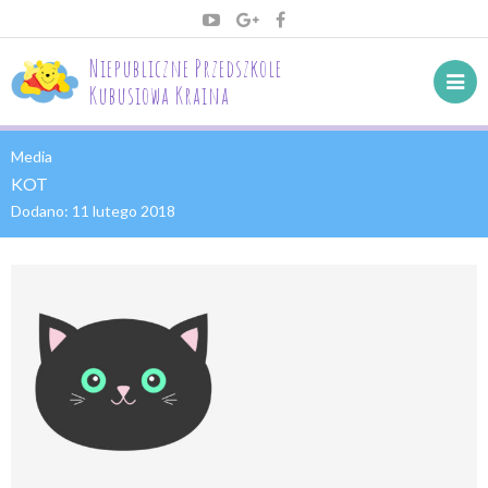
Niepubliczne Przedszkole
Kubusiowa Kraina
Media
KOT
Dodano:
11 lutego 2018