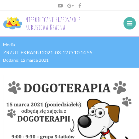
Niepubliczne Przedszkole
Kubusiowa Kraina
Media
ZRZUT EKRANU 2021-03-12 O 10.14.55
Dodano:
12 marca 2021