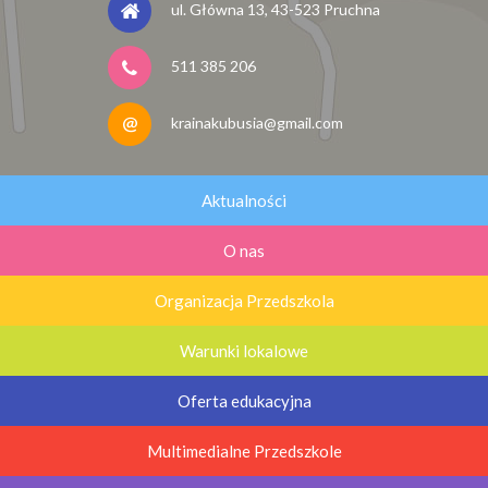
ul. Główna 13, 43-523 Pruchna
511 385 206
krainakubusia@gmail.com
Aktualności
O nas
Organizacja Przedszkola
Warunki lokalowe
Oferta edukacyjna
Multimedialne Przedszkole