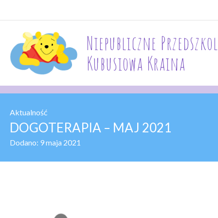
Niepubliczne Przedszkol
Kubusiowa Kraina
Aktualność
DOGOTERAPIA – MAJ 2021
Dodano:
9 maja 2021