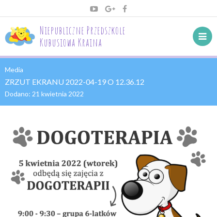
Niepubliczne Przedszkole
Kubusiowa Kraina
Media
ZRZUT EKRANU 2022-04-19 O 12.36.12
Dodano:
21 kwietnia 2022