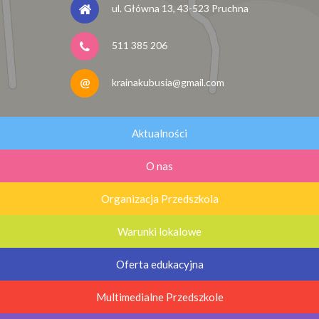
ul. Główna 13, 43-523 Pruchna
511 385 206
krainakubusia@gmail.com
Aktualności
O nas
Organizacja Przedszkola
Warunki lokalowe
Oferta edukacyjna
Multimedialne Przedszkole