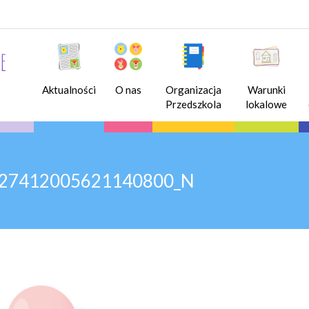
e
Aktualności
O nas
Organizacja
Warunki
Przedszkola
lokalowe
927412005621140800_N