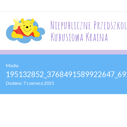
Niepubliczne Przedszkol
Kubusiowa Kraina
Media
195132852_3768491589922647_6
Dodano:
7 czerwca 2021