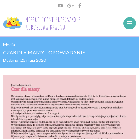
Niepubliczne Przedszkole
Kubusiowa Kraina
Media
CZAR DLA MAMY – OPOWIADANIE
Dodano:
25 maja 2020