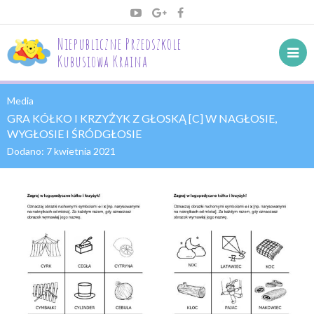
Niepubliczne Przedszkole
Kubusiowa Kraina
Media
GRA KÓŁKO I KRZYŻYK Z GŁOSKĄ [C] W NAGŁOSIE,
WYGŁOSIE I ŚRÓDGŁOSIE
Dodano:
7 kwietnia 2021