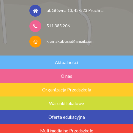
ul. Główna 13, 43-523 Pruchna
511 385 206
krainakubusia@gmail.com
Aktualności
O nas
Organizacja Przedszkola
Warunki lokalowe
Oferta edukacyjna
Multimedialne Przedszkole